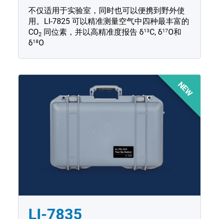
不仅适用于实验室，同时也可以便携到野外使
用。LI-7825 可以精准测量空气中四种最丰富的
13
17
CO
同位素，并以高精准度报告
δ
C
,
δ
O
和
2
18
δ
O
NEW
LI-7835