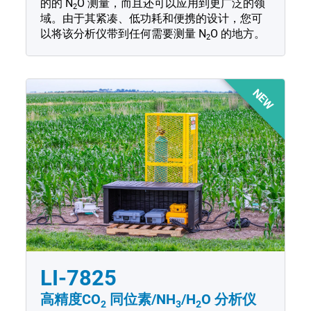
的的
N
O
测量，而且还可以应用到更广泛的领
2
域。由于其紧凑、低功耗和便携的设计，您可
以将该分析仪带到任何需要测量
N
O
的地方。
2
NEW
LI-7825
高精度CO
同位素/
NH
/H
O 分析仪
2
3
2