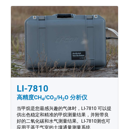
LI-7810
高精度CH
/CO
/H
O
分析仪
4
2
2
当甲烷是您最感兴趣的气体时，LI-7810 可以提
供出色稳定和精准的甲烷测量结果，并附带良
好的二氧化碳和水气测量结果。LI-7810测也可
应用于基于气室的土壤通量测量系统