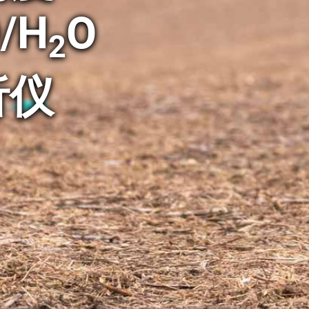
/H
O
2
析仪