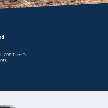
nd
 LI-COR Trace Gas
ents.