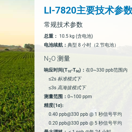
LI-7820主要技术参
常规技术参数
总重：
10.5 kg (含电池)
电池续航：
典型 8 小时（2 节电池）
N
O
测量
2
响应时间(T
-T
)：
在0~330 ppb范围内
10
90
≤2s
标准模式下
≤3s
高海拔模式下
测量范围：
0~100 ppm
精度(1σ):
0.40 ppb@330 ppb @ 1 秒信号平均
0.20 ppb@330 ppb @ 5 秒信号平均
最大漂移：
< 1 ppb @每 24 小时