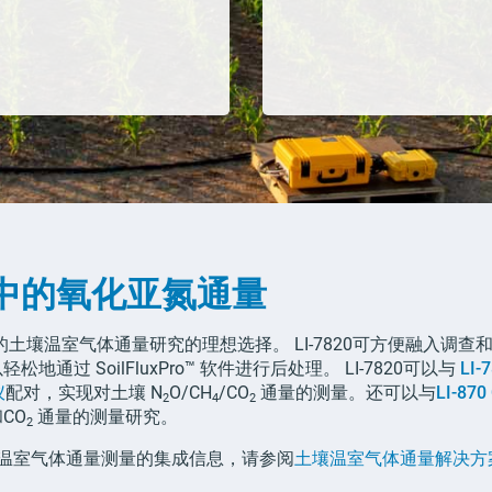
中的氧化亚氮通量
的土壤温室气体通量研究的理想选择。
LI-7820
可方便融入调查
以轻松地通过
SoilFluxPro
™
软件进行后处理。 LI-7820可以与
LI-
仪
配对，实现对土壤
N
O/CH
/CO
通量的测量。还可以与
LI-870
2
4
2
CO
通量的测量研究。
2
温室气体通量测量的集成信息，请参阅
土壤温室气体通量解决方