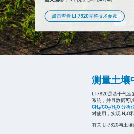
点击查看
LI-7820
完整技术参数
测量土壤
LI-7820
是基于气室
系统，并且数据可
CH
/CO
/H
O
分析
4
2
2
对使用，实现
N
O和
2
有关
LI-7820
与土壤