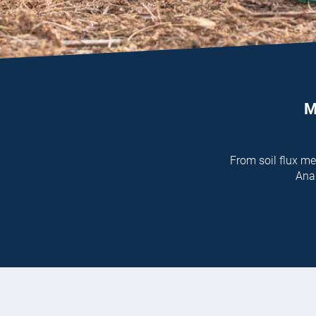
M
From soil flux m
Anal