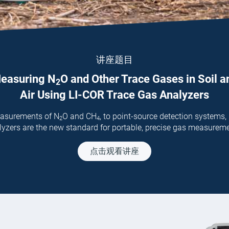
讲座题目
easuring
N
O
and Other Trace Gases in Soil a
2
Air Using
LI-COR
Trace Gas Analyzers
easurements of
N
O
and
CH
,
to point-source detection systems,
2
4
yzers are the new standard for portable, precise gas measurem
点击观看讲座