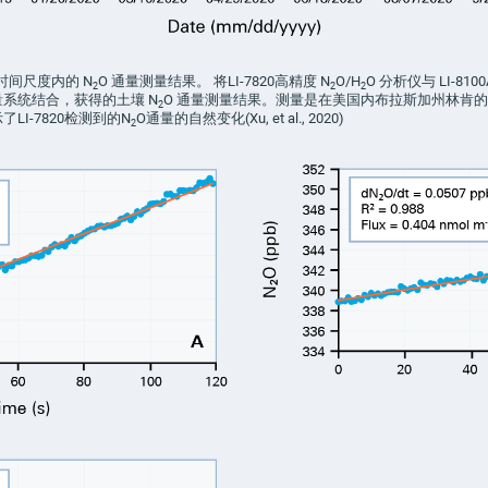
时间尺度内的 N
O
通量测量结果。 将LI-7820高精度
N
O/H
O
分析仪与 LI-810
2
2
2
量系统结合，获得的土壤
N
O
通量测量结果。测量是在美国内布拉斯加州林肯的
2
LI-7820检测到的N
O通量的自然变化(Xu, et al., 2020)
2