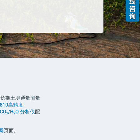
和长期土壤通量测量
7810
高精度
CO
/H
O
分析仪
配
2
2
案
页面。