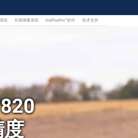
系统
长期测量系统
SoilFluxPro™软件
技术支持
7820
精度