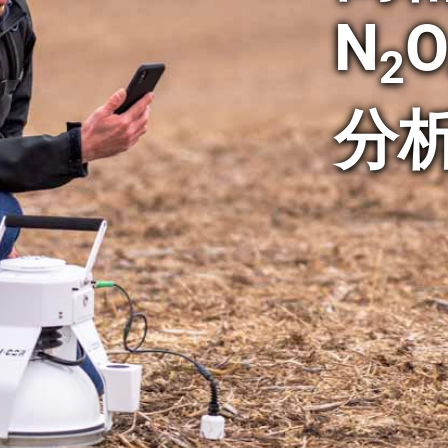
N
O
2
分