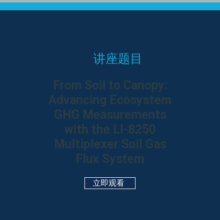
讲座题目
From Soil to Canopy:
Advancing Ecosystem
GHG Measurements
with the
LI-8250
Multiplexer Soil Gas
Flux System
立即观看