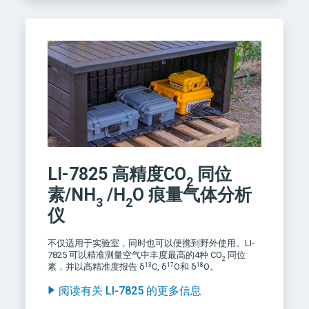
LI-7825
高精度CO
同位
2
素/NH
/H
O 痕量气体分析
3
2
仪
不仅适用于实验室，同时也可以便携到野外使用。LI-
7825 可以精准测量空气中丰度最高的4种 CO
同位
2
13
17
18
素，并以高精准度报告 δ
C, δ
O和 δ
O。
阅读有关 LI-7825 的更多信息