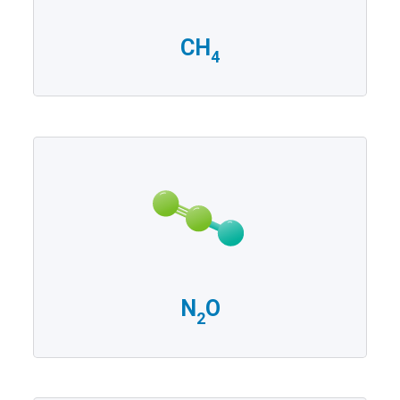
CH
4
N
O
2