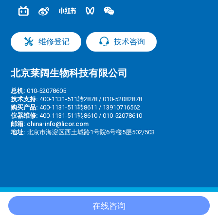
维修登记
技术咨询
北京莱阔生物科技有限公司
总机:
010-52078605
技术支持:
400-1131-511转2878 / 010-52082878
购买产品:
400-1131-511转8611 / 13910716562
仪器维修:
400-1131-511转8610 / 010-52078610
邮箱:
china-info@licor.com
地址:
北京市海淀区西土城路1号院6号楼5层502/503
©
2026© 2023; LI-COR, Inc.
京ICP备2023024984号-1
|
京公网安备
在线咨询
11010802043313号
|
Terms of Use
|
Privacy Policy
|
Cookie Notice