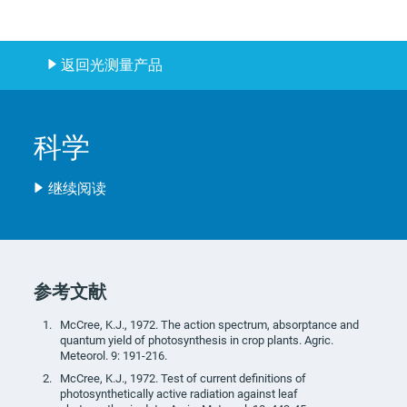
返回光测量产品
科学
继续阅读
参考文献
McCree, K.J., 1972. The action spectrum, absorptance and
quantum yield of photosynthesis in crop plants. Agric.
Meteorol. 9: 191-216.
McCree, K.J., 1972. Test of current definitions of
photosynthetically active radiation against leaf