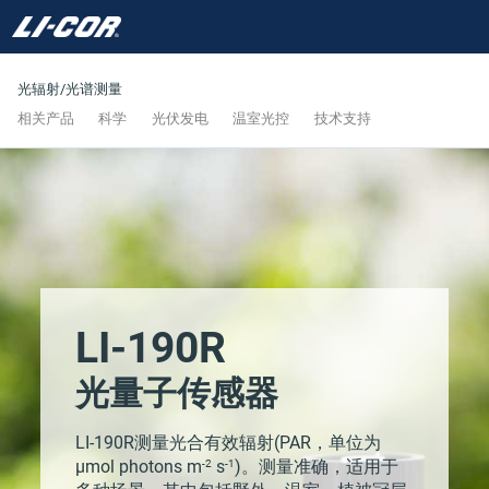
光辐射/光谱测量
相关产品
科学
光伏发电
温室光控
技术支持
LI-190R
光量子传感器
LI-190R测量光合有效辐射(PAR，单位为
-2
-1
µmol photons m
s
)。测量准确，适用于