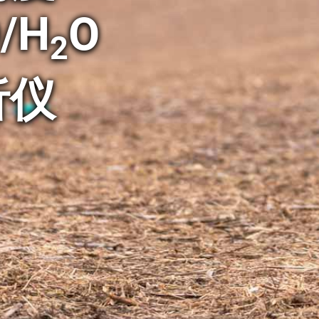
/H
O
2
析仪