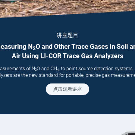
讲座题目
easuring
N
O
and Other Trace Gases in Soil a
2
Air Using
LI-COR
Trace Gas Analyzers
easurements of
N
O
and
CH
,
to point-source detection systems,
2
4
yzers are the new standard for portable, precise gas measurem
点击观看讲座