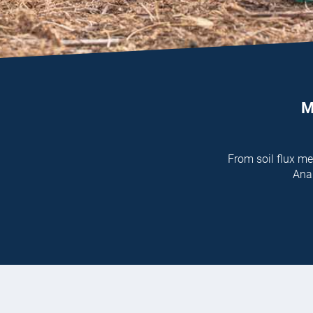
M
From soil flux m
Anal