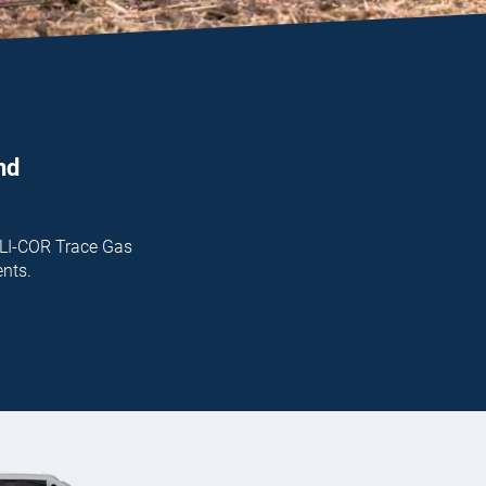
nd
 LI-COR Trace Gas
ents.