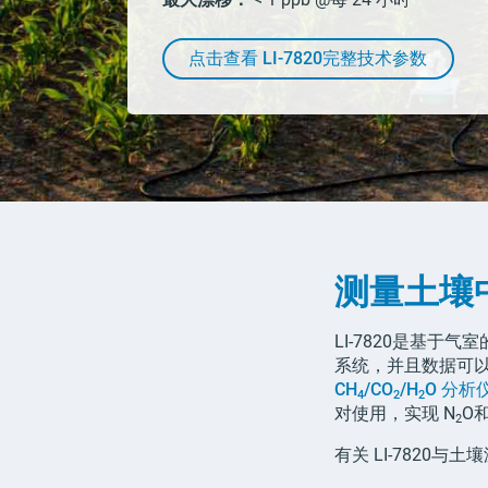
点击查看
LI-7820
完整技术参数
测量土壤
LI-7820
是基于气室
系统，并且数据可
CH
/CO
/H
O
分析
4
2
2
对使用，实现
N
O和
2
有关
LI-7820
与土壤