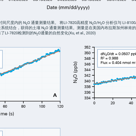
时间尺度内的 N
O
通量测量结果。 将LI-7820高精度
N
O/H
O
分析仪与 LI-810
2
2
2
量系统结合，获得的土壤
N
O
通量测量结果。测量是在美国内布拉斯加州林肯的
2
LI-7820检测到的N
O通量的自然变化(Xu, et al., 2020)
2