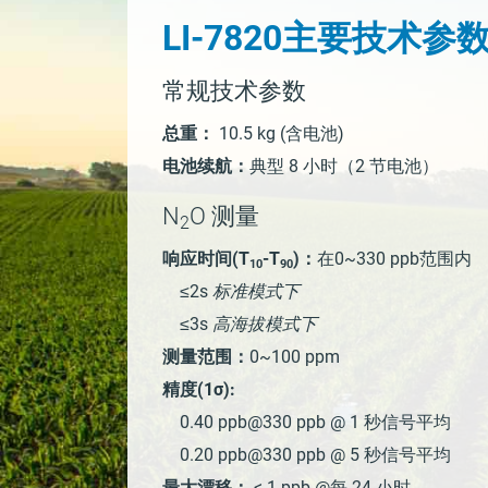
LI-7820主要技术参
常规技术参数
总重：
10.5 kg (含电池)
电池续航：
典型 8 小时（2 节电池）
N
O
测量
2
响应时间(T
-T
)：
在0~330 ppb范围内
10
90
≤2s
标准模式下
≤3s
高海拔模式下
测量范围：
0~100 ppm
精度(1σ):
0.40 ppb@330 ppb @ 1 秒信号平均
0.20 ppb@330 ppb @ 5 秒信号平均
最大漂移：
< 1 ppb @每 24 小时