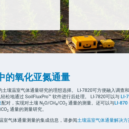
中的氧化亚氮通量
的土壤温室气体通量研究的理想选择。
LI-7820
可方便融入调查
以轻松地通过
SoilFluxPro
™
软件进行后处理。 LI-7820可以与
LI-
仪
配对，实现对土壤
N
O/CH
/CO
通量的测量。还可以与
LI-870
2
4
2
CO
通量的测量研究。
2
温室气体通量测量的集成信息，请参阅
土壤温室气体通量解决方