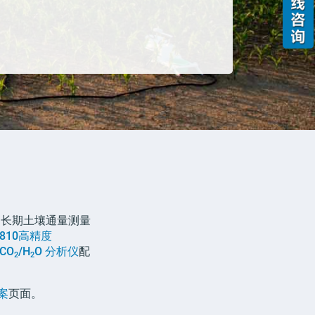
和长期土壤通量测量
7810
高精度
CO
/H
O
分析仪
配
2
2
案
页面。