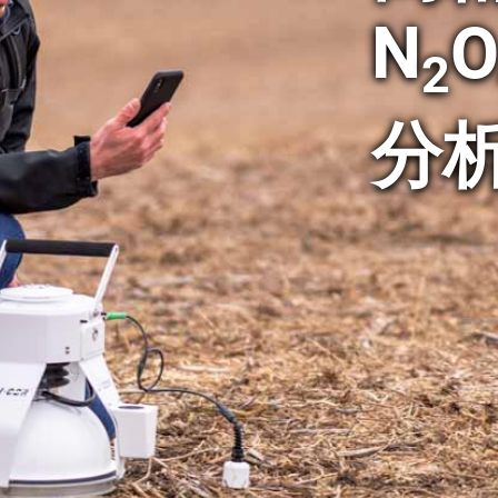
N
O
2
分