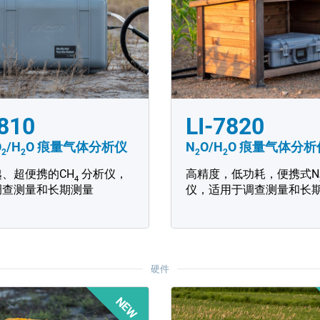
7810
LI-7820
O
/H
O
痕量气体分析仪
N
O/H
O
痕量气体分析
2
2
2
2
、超便携的CH
分析仪，
高精度，低功耗，便携式N
4
调查测量和长期测量
仪，适用于调查测量和长
硬件
NEW