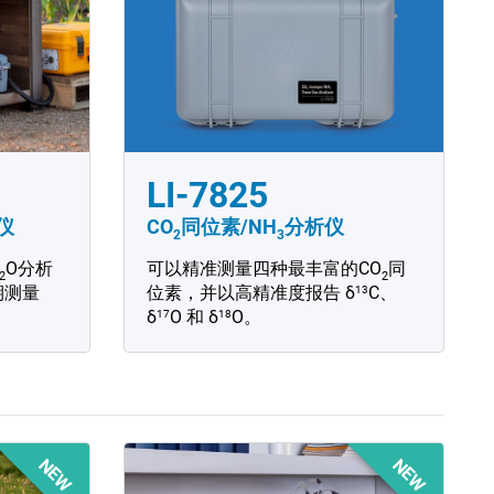
LI-7825
仪
CO
同位素/NH
分析仪
2
3
O分析
可以精准测量四种最丰富的CO
同
2
2
13
期测量
位素，并以高精准度报告 δ
C、
17
18
δ
O 和 δ
O。
NEW
NEW