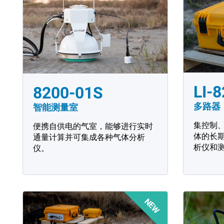
LI-
8200-01S
多路器
智能测量室
集控制
便携自供电的气室，能够进行实时
体的长
通量计算并可集成各种气体分析
析仪和
仪。
NEW