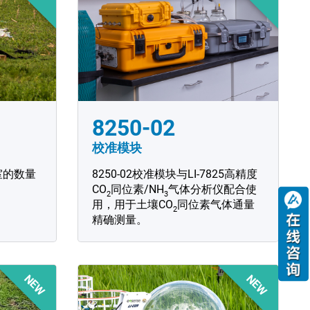
8250-02
校准模块
室的数量
8250-02校准模块与LI-7825高精度
CO
同位素/NH
气体分析仪配合使
2
3
用，用于土壤CO
同位素气体通量
2
精确测量。
NEW
NEW