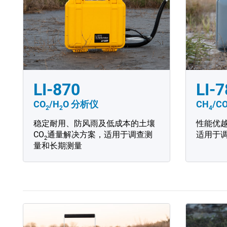
LI-
LI-870
CH
/C
CO
/H
O
分析仪
4
2
2
性能优越
稳定耐用、防风雨及低成本的土壤
适用于
CO
通量解决方案，适用于调查测
2
量和长期测量