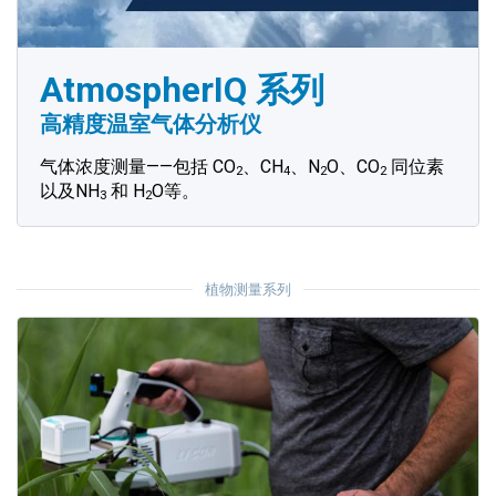
AtmospherIQ 系列
高精度温室气体分析仪
气体浓度测量——包括 CO
、CH
、N
O、CO
同位素
2
4
2
2
以及NH
和 H
O等。
3
2
植物测量系列