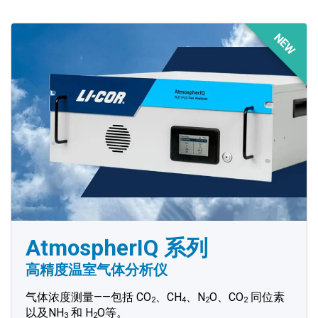
NEW
AtmospherIQ 系列
高精度温室气体分析仪
气体浓度测量——包括 CO
、CH
、N
O、CO
同位素
2
4
2
2
以及NH
和 H
O等。
3
2