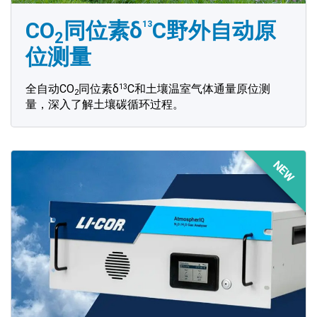
CO
同位素δ
C野外自动原
13
2
位测量
13
全自动CO
同位素δ
C和土壤温室气体通量原位测
2
量，深入了解土壤碳循环过程。
NEW