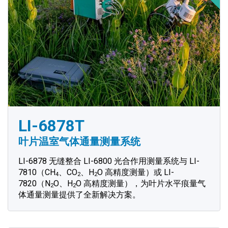
LI-6878T
叶片温室气体通量测量系统
LI-6878 无缝整合 LI-6800 光合作用测量系统与 LI-
7810（CH
、CO
、H
O 高精度测量）或 LI-
4
2
2
7820（N
O、H
O 高精度测量），为叶片水平痕量气
2
2
体通量测量提供了全新解决方案。