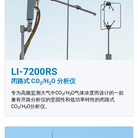
LI-7200RS
闭路式 CO
/H
O 分析仪
2
2
专为高频监测大气中CO
/H
O气体浓度而设计的一款
2
2
兼有开路分析仪的坚固性和低功率特性的闭路式
CO
/H
O分析仪。
2
2