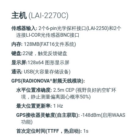
主机
(LAI-2270C)
传感器输入:
2个6-pin光学探杆接口(LAI-2250)和2个
连接LI-COR光传感器BNC接口
内存:
128MB(FAT16文件系统)
键盘:
22键，触觉反馈键盘
显示屏:
128x64 图形显示屏
通讯:
USB(大容量存储设备)
®
GPS(RADIONOVA
射频天线模块):
水平位置准确度:
2.5m CEP (视野良好的空旷环
境，静止测量偏离圆心概率50%)
最大位置更新率:
1 Hz
GPS接收器灵敏度(自主获取):
-148dBm(启用WAAS
功能)
首次定位时间(TTFF，热启动):
1s